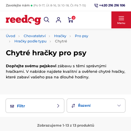
+420 216 216 106
Zavolejte nám
(Po 9-17, Út 8-16, St 10-18, Čt-Pá 7-15)
0
Menu
Úvod
Chovatelství
Hračky
Pro psy
Hračky podle typu
Chytré
Chytré hračky pro psy
Dopřejte svému pejskovi
zábavu s těmi správnými
hračkami. V nabídce najdete kvalitní a ověřené chytré hračky,
které zabaví vašeho psa na dlouhé hodiny.
Řazení
Filtr
Zobrazujeme 1-13 z 13 produktů