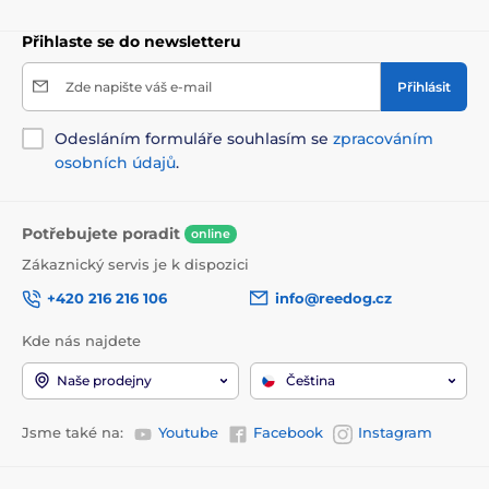
Přihlaste se do newsletteru
Zde napište váš e-mail
Přihlásit
Odesláním formuláře souhlasím se
zpracováním
osobních údajů
.
Potřebujete poradit
online
Zákaznický servis je k dispozici
+420 216 216 106
info@reedog.cz
Kde nás najdete
Naše prodejny
Čeština
Jsme také na:
Youtube
Facebook
Instagram