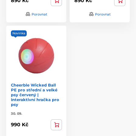
890 Kč
890 Kč
Porovnat
Porovnat
Novinka
Cheerble Wicked Ball
PE pro střední a velké
psy červený |
Interaktivní hračka pro
psy
30. 09.
990 Kč