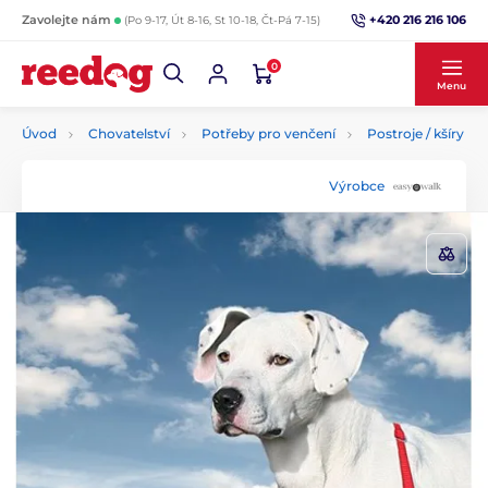
+420 216 216 106
Zavolejte nám
(Po 9-17, Út 8-16, St 10-18, Čt-Pá 7-15)
0
Menu
Úvod
Chovatelství
Potřeby pro venčení
Postroje / kšíry
Výrobce