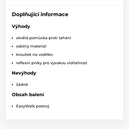
Doplňující informace
Výhody
skvělá pomůcka proti tahání
odolný materiál
kroužek na vodítko
reflexní prvky pro vysokou viditelnost
Nevýhody
TABULKA VELIKOSTI
žádné
Obsah balení
XS
Nastavitelný obvod od 30-40 cm
Malá plemen
EasyWalk postroj
S
Obvod od 38 - 51 cm
Jack Russel, Š
M
Obvod od 51 - 71 cm
Borderkólie