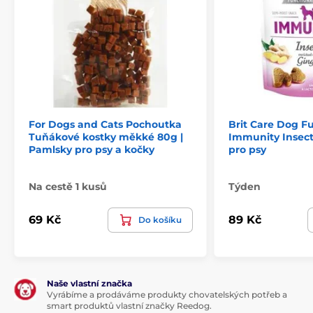
kachní protein (26 %), hrášek, čerstvá kachna (14 %),
glycerol rostlinného původu, dýně (10 %), kolagen,
hydrolyzovaný kuřecí protein, hydrolyzovaná kuřecí
játra, sušený ananas (0,5 %), sušený tymián (0,5%).
Analytické složky
:
For Dogs and Cats Pochoutka
Brit Care Dog F
Tuňákové kostky měkké 80g |
Immunity Insect
Pamlsky pro psy a kočky
pro psy
hrubý protein
28
%
Na cestě 1 kusů
Týden
hrubý tuk
5,5
%
69 Kč
89 Kč
Do košíku
vlhkost
17
%
hrubý popel
6
%
Naše vlastní značka
Vyrábíme a prodáváme produkty chovatelských potřeb a
smart produktů vlastní značky Reedog.
hrubá
1,2
%