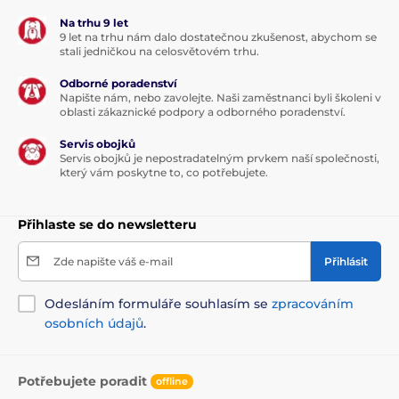
vláknina
Na trhu 9 let
9 let na trhu nám dalo dostatečnou zkušenost, abychom se
stali jedničkou na celosvětovém trhu.
vápník
1,1
%
Odborné poradenství
Napište nám, nebo zavolejte. Naši zaměstnanci byli školeni v
fosfor
0,8
%
oblasti zákaznické podpory a odborného poradenství.
Servis obojků
sodík
Servis obojků je nepostradatelným prvkem naší společnosti,
0,2
%
který vám poskytne to, co potřebujete.
S konzervačními látkami schválenými EU:
kyselina
Přihlaste se do newsletteru
citronová (E 330), kyselina DL-jablečná (E 296).
Zde napište váš e-mail
Přihlásit
Metabolizovatelná energie:
Odesláním formuláře souhlasím se
zpracováním
3 200 kcal/kg
osobních údajů
.
Dávkování:
Potřebujete poradit
offline