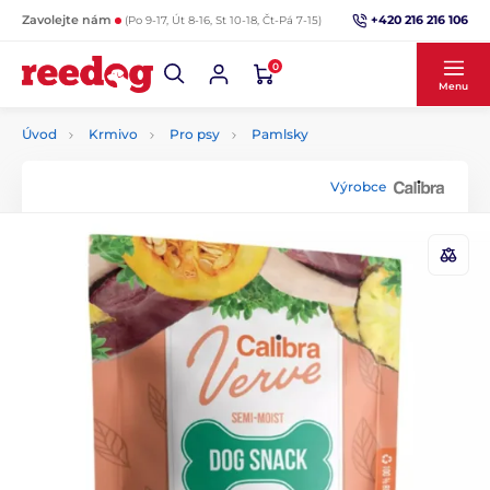
+420 216 216 106
Zavolejte nám
(Po 9-17, Út 8-16, St 10-18, Čt-Pá 7-15)
0
Menu
Úvod
Krmivo
Pro psy
Pamlsky
Výrobce