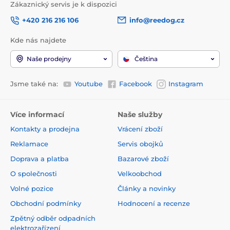
Zákaznický servis je k dispozici
+420 216 216 106
info@reedog.cz
Kde nás najdete
Naše prodejny
Čeština
Krmný návod:
Používejte jako odměnu pro pozitivní
motivaci při tréninku. Tento výrobek nenahrazuje
kompletní stravu. Dbejte na to, aby měl pes vždy k
Jsme také na:
Youtube
Facebook
Instagram
dispozici čerstvou vodu. Doporučené dávkování je
uvedeno v krmné tabulce.
Více informací
Naše služby
Technické specifikace se mohou změnit bez
výslovného upozornění. Obrázky mají pouze
Kontakty a prodejna
Vrácení zboží
ilustrativní charakter.
Reklamace
Servis obojků
Doprava a platba
Bazarové zboží
O společnosti
Velkoobchod
Volné pozice
Články a novinky
Obchodní podmínky
Hodnocení a recenze
Zpětný odběr odpadních
elektrozařízení