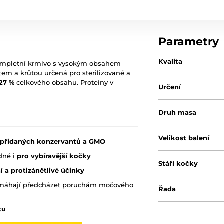
Parametry
Kvalita
 kompletní krmivo s vysokým obsahem
tem a krůtou určená pro sterilizované a
27 %
celkového obsahu. Proteiny v
Určení
Druh masa
Velikost balení
v, přidaných konzervantů a GMO
dné i
pro vybíravější kočky
Stáří kočky
 a protizánětlivé účinky
é pomáhají předcházet poruchám močového
Řada
tu