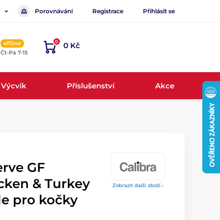
Porovnávání
Registrace
Přihlásit se
0
offline
0 Kč
, Čt-Pá 7-15
Výcvik
Příslušenství
Akce
erve GF
icken & Turkey
Zobrazit další zboží ›
le pro kočky