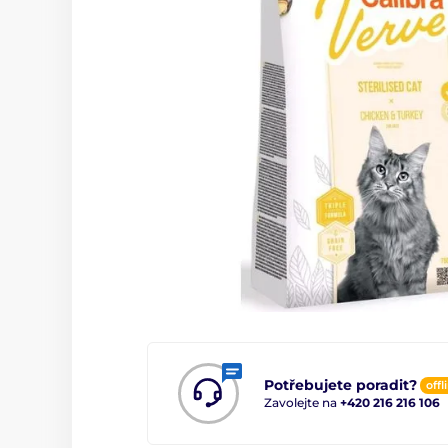
Potřebujete poradit?
offl
Zavolejte na
+420 216 216 106