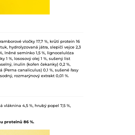
ramborové vločky 17,7 %, krůtí protein 16
uk, hydrolyzovaná játra, slepičí vejce 2,3
%, lněné semínko 1,5 %, lignocelulóza
y 1 %, lososový olej 1 %, sušený list
aselný, inulin (kořen čekanky) 0,2 %,
á (Perna canaliculus) 0,1 %, sušené řasy
d sodný, rozmarýnový extrakt 0,01 %.
á vláknina 4,5 %, hrubý popel 7,5 %,
u proteinů 86 %.