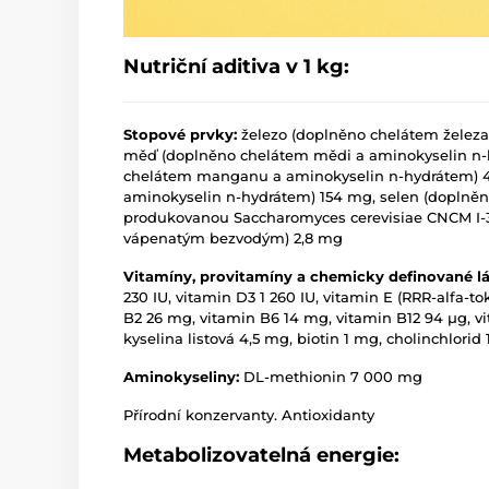
Nutriční aditiva v 1 kg:
Stopové prvky:
železo (doplněno chelátem železa
měď (doplněno chelátem mědi a aminokyselin n
chelátem manganu a aminokyselin n-hydrátem) 4
aminokyselin n-hydrátem) 154 mg, selen (doplně
produkovanou Saccharomyces cerevisiae CNCM I-3
vápenatým bezvodým) 2,8 mg
Vitamíny, provitamíny a chemicky definované l
230 IU, vitamin D3 1 260 IU, vitamin E (RRR-alfa-to
B2 26 mg, vitamin B6 14 mg, vitamin B12 94 µg, v
kyselina listová 4,5 mg, biotin 1 mg, cholinchlori
Aminokyseliny:
DL-methionin 7 000 mg
Přírodní konzervanty. Antioxidanty
Metabolizovatelná energie: