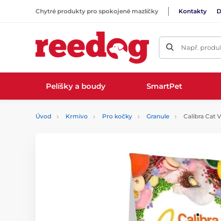
Chytré produkty pro spokojené mazlíčky
Kontakty
D
Např. produk
Pelíšky a boudy
SmartPet
Úvod
Krmivo
Pro kočky
Granule
Calibra Cat V