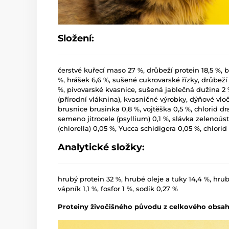
Složení:
čerstvé kuřecí maso 27 %, drůbeží protein 18,5 %, b
%, hrášek 6,6 %, sušené cukrovarské řízky, drůbeží t
%, pivovarské kvasnice, sušená jablečná dužina 2 
(přírodní vláknina), kvasničné výrobky, dýňové vločk
brusnice brusinka 0,8 %, vojtěška 0,5 %, chlorid dr
semeno jitrocele (psyllium) 0,1 %, slávka zelenoúst
(chlorella) 0,05 %, Yucca schidigera 0,05 %, chlori
Analytické složky:
hrubý protein 32 %, hrubé oleje a tuky 14,4 %, hrub
vápník 1,1 %, fosfor 1 %, sodík 0,27 %
Proteiny živočišného původu z celkového obsah