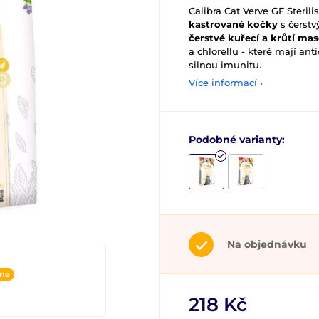
Calibra Cat Verve GF Steril
kastrované kočky
s čerst
čerstvé kuřecí a krůtí ma
a chlorellu - které mají an
silnou imunitu.
Více informací ›
Podobné varianty:
Na objednávku
ine
218 Kč