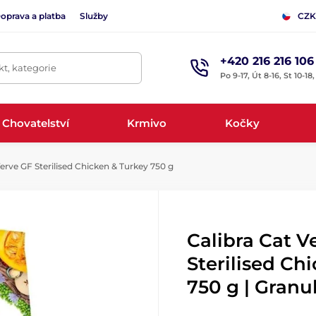
oprava a platba
Služby
CZK
+420 216 216 106
t, kategorie
Po 9-17, Út 8-16, St 10-18
Chovatelství
Krmivo
Kočky
erve GF Sterilised Chicken & Turkey 750 g
Calibra Cat V
Sterilised Ch
750 g | Granu