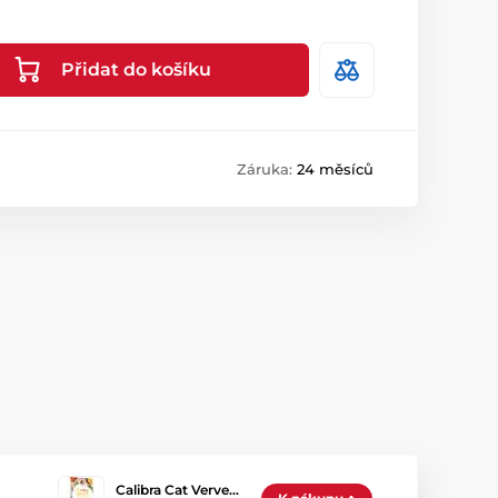
Přidat do košíku
Záruka:
24 měsíců
Calibra Cat Verve…