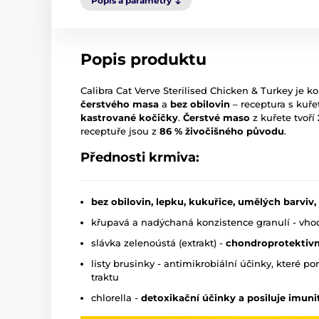
Popis a parametry
Popis produktu
Calibra Cat Verve Sterilised Chicken & Turkey je
čerstvého masa
a
bez obilovin
– receptura s kuře
kastrované kočičky
.
Čerstvé maso
z kuřete tvoří
receptuře jsou z
86 % živočišného původu
.
Přednosti krmiva:
bez obilovin, lepku, kukuřice, umělých barvi
křupavá a nadýchaná konzistence granulí - vho
slávka zelenoústá (extrakt) -
chondroprotektivní
listy brusinky - antimikrobiální účinky, kter
traktu
chlorella -
detoxikační účinky a posiluje imuni