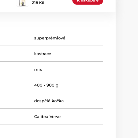
K nákupu
218 Kč
superprémiové
kastrace
mix
400 - 900 g
dospělá kočka
Calibra Verve