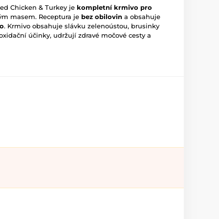
ised Chicken & Turkey je
kompletní krmivo pro
vým masem. Receptura je
bez obilovin
a obsahuje
so
. Krmivo obsahuje slávku zelenoústou, brusinky
tioxidační účinky, udržují zdravé močové cesty a