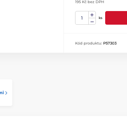
195 Kč bez DPH
ks
Kód produktu:
P57303
mi