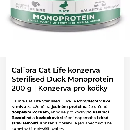
Calibra Cat Life konzerva
Sterilised Duck Monoprotein
200 g | Konzerva pro kočky
Calibra Cat Life Sterilised Duck je
kompletní vlhké
krmivo
založené na
jediném proteinu
. Je určené
dospělým kočkám
, vhodné pro kočky
po kastraci
.
Bezobilné
a
bezlepkové
složení napomáhá
lehké
stravitelnosti
. Konzerva obsahuje jen specifikované
suroviny té nejvyšší kvality.