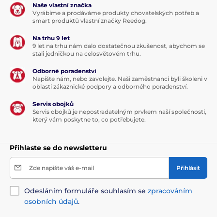
Naše vlastní značka
Vyrábíme a prodáváme produkty chovatelských potřeb a
smart produktů vlastní značky Reedog.
Na trhu 9 let
9 let na trhu nám dalo dostatečnou zkušenost, abychom se
stali jedničkou na celosvětovém trhu.
Odborné poradenství
Napište nám, nebo zavolejte. Naši zaměstnanci byli školeni v
oblasti zákaznické podpory a odborného poradenství.
Servis obojků
Analytické složky:
Servis obojků je nepostradatelným prvkem naší společnosti,
který vám poskytne to, co potřebujete.
Vlhkost 78 %, hrubý protein 10,5 %, hrubý tuk 4,5 %,
Přihlaste se do newsletteru
hrubý popel 1,5 %, hrubá vláknina 0,8 %, vápník 0,3 %,
fosfor 0,25 %, sodík 0,25 %, omega-3 mastné kyseliny
Zde napište váš e-mail
Přihlásit
0,15 %, omega-6 mastné kyseliny 1,1 %.
Nutriční doplňkové látky v 1 kg:
Odesláním formuláře souhlasím se
zpracováním
osobních údajů
.
Vitamin A (3a672a) 800 IU, vitamin D3 (3a671) 200 IU,