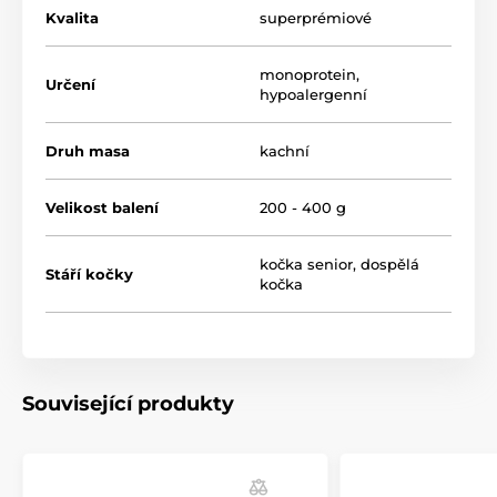
Kvalita
superprémiové
Přednosti konzervy:
monoprotein
,
Určení
vysoká chutnost a
stravitelnost
hypoalergenní
obohaceno o
taurin
, který je důležitý pro funkci
zraku a podporu srdeční činnosti
Druh masa
kachní
obsahuje
lososový olej
, jenž je zdrojem omega-3
(EPA, DHA)
Velikost balení
200 - 400 g
receptura
bez obilovin
, lepku, sóji a kukuřice
neobsahuje barviva a geneticky modifikované
kočka senior
,
dospělá
Stáří kočky
kočka
suroviny
Související produkty