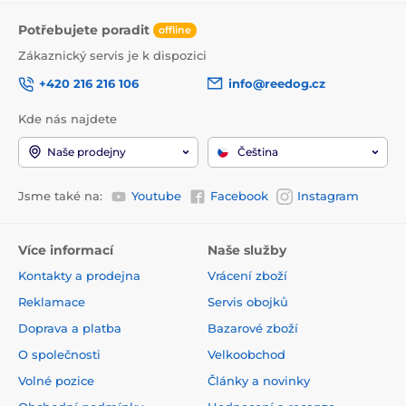
vitamin E (3a700) 120 mg, vitamin B1 (3a821) 1 mg,
Potřebujete poradit
taurin (3a370) 800 mg, biotin (3a880) 0,4 mg, zinek
offline
(3b606) 10 mg, mangan (3b504) 2,4 mg, jód (3b201) 0,6
Zákaznický servis je k dispozici
mg, měď (3b406) 3,2 mg, železo (3b106) 8 mg, L-
methionin (3c305) 5 000 mg.
+420 216 216 106
info@reedog.cz
Metabolizovaná energie:
Kde nás najdete
Naše prodejny
Čeština
1 005 kcal/kg
Jsme také na:
Youtube
Facebook
Instagram
Dávkování:
Více informací
Naše služby
Obsah konzervy podávejte při pokojové teplotě. Krmná
dávka se může lišit v závislosti na rase vaší kočky a na
Kontakty a prodejna
Vrácení zboží
sezónních faktorech. Čerstvá voda musí být vždy k
Reklamace
Servis obojků
dispozici.
Doprava a platba
Bazarové zboží
Hmotnost
O společnosti
Velkoobchod
dospělé
3
4
5
6
7
8
Volné pozice
Články a novinky
kočky (kg)