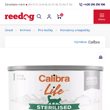
+420 216 216 106
Zavolejte nám
(Po 9-17, Út 8-16, St 10-18, Čt-Pá 7-15)
0
Menu
Úvod
Krmivo
Pro kočky
Konzervy a kapsičky
Výrobce