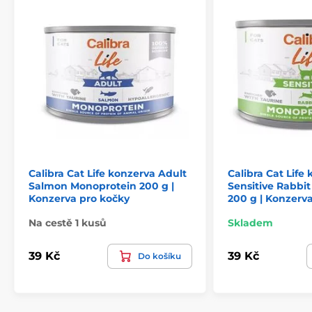
Složení:
Calibra Cat Life konzerva Adult
Calibra Cat Life
Salmon Monoprotein 200 g |
Sensitive Rabbi
Konzerva pro kočky
200 g | Konzerv
Kachna 70 %, hrachová mouka, lososový olej 1 %,
sušené brusinkové listy 0,5 %, lignocelulóza, uhličitan
Na cestě 1 kusů
Skladem
vápenatý.
39 Kč
39 Kč
Do košíku