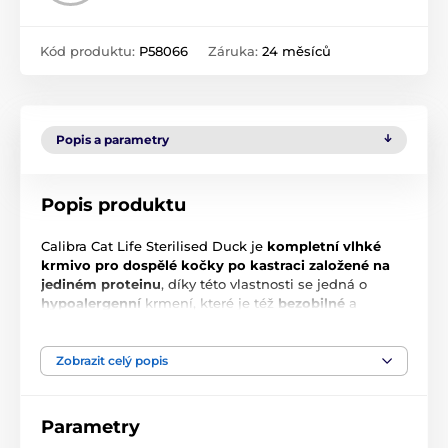
Kód produktu:
P58066
Záruka:
24 měsíců
Popis a parametry
Popis produktu
Calibra Cat Life Sterilised Duck je
kompletní vlhké
krmivo
pro dospělé kočky po kastraci založené na
jediném proteinu
, díky této vlastnosti se jedná o
hypoalergenní
krmení, které je též
bezobilné
a
bezlepkové
. Složení napomáhá lehké stravitelnosti a
konzerva obsahuje jen specifikované suroviny té
nejvyšší kvality
. Produktová řada Life je určena k
Zobrazit celý popis
podávání po celý život, její vytvoření bylo inspirováno
specifiky jednotlivých životních období a byly zde
zohledněny konkrétní nároky na výživu, složení a
Parametry
celkovou energetickou hodnou.