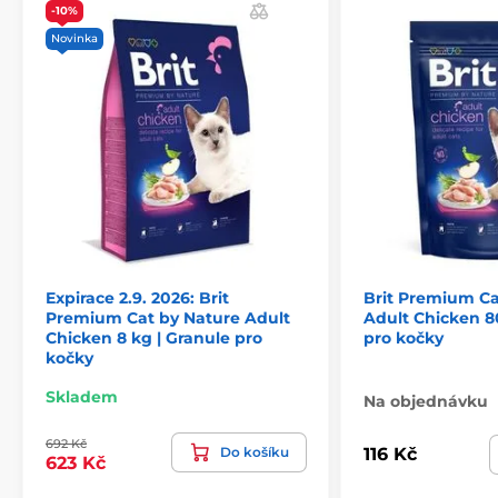
vysoká chutnost
díky omáčce z kuřecích jater
-10%
s jablečnou dužinou - přirozený zdroj vlákniny
Novinka
s rozmarýnem, hřebíčkem, kurkumou a citrusy -
přírodní antioxidanty
s prebiotiky pro
zdravé zažívání
Expirace 2.9. 2026: Brit
Brit Premium Ca
Premium Cat by Nature Adult
Adult Chicken 8
Chicken 8 kg | Granule pro
pro kočky
kočky
Skladem
Na objednávku
692 Kč
Do košíku
116 Kč
623 Kč