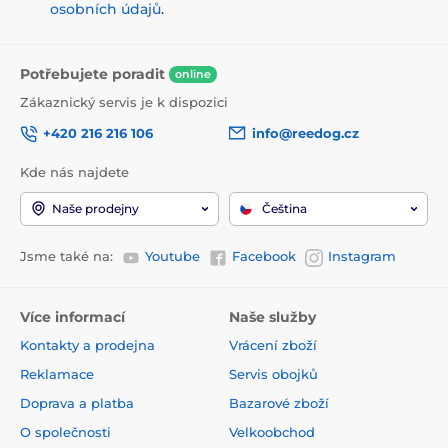
osobních údajů
.
Analytické složky:
Potřebujete poradit
online
Zákaznický servis je k dispozici
Hrubý protein 36,0 %, hrubý tuk 16,0 %, hrubá vláknina
+420 216 216 106
info@reedog.cz
3,1 %, hrubý popel 7,9 %, vlhkost 10,0 %, vápník 1,5 %,
fosfor 1,0 %, sodík 0,3 %, hořčík 0,1 %.
Kde nás najdete
Naše prodejny
Čeština
Jsme také na:
Youtube
Facebook
Instagram
Více informací
Naše služby
Nutriční složení:
Kontakty a prodejna
Vrácení zboží
Reklamace
Servis obojků
Vitamín A (3a672a) 20000 IU, vitamín D3 (3a671) 850
Doprava a platba
Bazarové zboží
IU, vitamín E (3a700) 600 mg, vitamín C (3a312) 250
mg, taurin (3a370) 2150 mg, biotin (3a880) 1,7 mg,
O společnosti
Velkoobchod