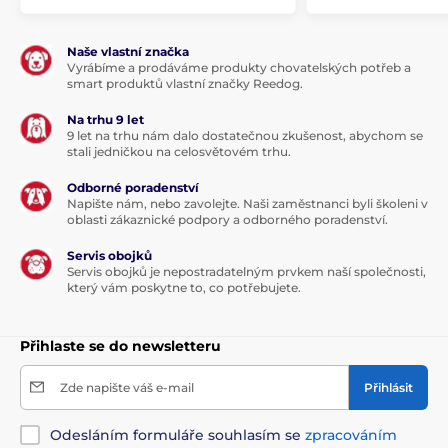
Naše vlastní značka
Vyrábíme a prodáváme produkty chovatelských potřeb a
Složení:
smart produktů vlastní značky Reedog.
Na trhu 9 let
9 let na trhu nám dalo dostatečnou zkušenost, abychom se
Dehydrované kuře 40 %, rýže, kuřecí tuk, hrášek,
stali jedničkou na celosvětovém trhu.
sušená jablečná dužina, hydrolyzovaná kuřecí játra 2
%, lososový olej 1 %, sušený špenát 0,5 %, mannan-
Odborné poradenství
oligosacharidy (150 mg/kg), frukto-oligosacharidy (120
Napište nám, nebo zavolejte. Naši zaměstnanci byli školeni v
mg/kg), juka schidigera (80 mg/kg), sušený rozmarýn
oblasti zákaznické podpory a odborného poradenství.
(11 mg/kg), sušený hřebíček (11 mg/kg), sušené citrusy
(11 mg/kg), sušená kurkuma (11 mg/kg).
Servis obojků
Servis obojků je nepostradatelným prvkem naší společnosti,
který vám poskytne to, co potřebujete.
Přihlaste se do newsletteru
Zde napište váš e-mail
Přihlásit
Odesláním formuláře souhlasím se
zpracováním