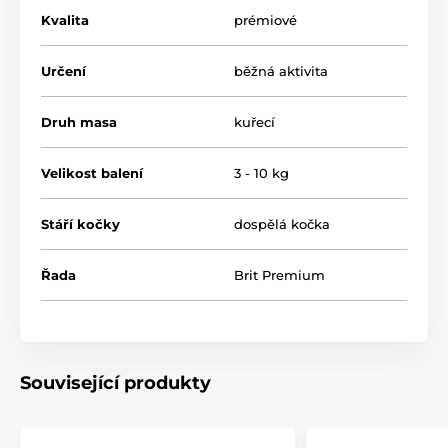
Kvalita
prémiové
Určení
běžná aktivita
Druh masa
kuřecí
Velikost balení
3 - 10 kg
Stáří kočky
dospělá kočka
Řada
Brit Premium
Přednosti produktu:
vysoký obsah kuřecího masa (45 %)
– zajišťuje
lahodnou chuť a dostatek bílkovin pro svalovou
Související produkty
hmotu
bez obsahu pšenice, kukuřice a sóji