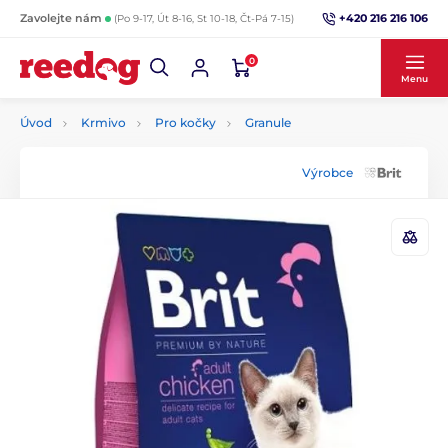
+420 216 216 106
Zavolejte nám
(Po 9-17, Út 8-16, St 10-18, Čt-Pá 7-15)
0
Menu
Úvod
Krmivo
Pro kočky
Granule
Výrobce