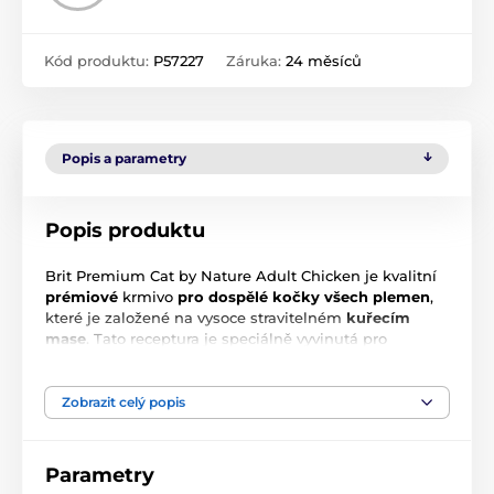
Kód produktu:
P57227
Záruka:
24 měsíců
Popis a parametry
Popis produktu
Brit Premium Cat by Nature Adult Chicken je kvalitní
prémiové
krmivo
pro dospělé kočky všech plemen
,
které je založené na vysoce stravitelném
kuřecím
mase
. Tato receptura je speciálně vyvinutá pro
podporu zdraví, vitality a skvělé kondice vaší kočky.
Zobrazit celý popis
Parametry