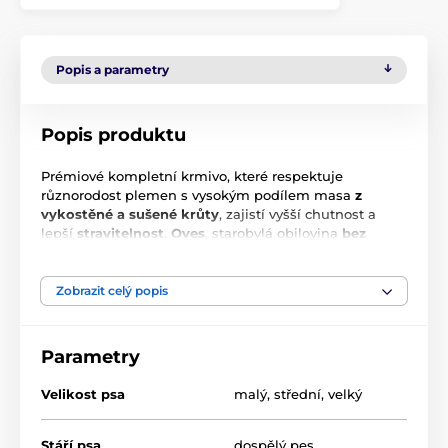
Popis a parametry
Popis produktu
Prémiové kompletní krmivo, které respektuje
různorodost plemen s vysokým podílem masa
z
vykostěné a sušené krůty
, zajistí vyšší chutnost a
lepší
stravitelnost
.
Oves
, starobylá obilovina
bez
lepku
, je bohatý zdroj energie, nezpůsobuje alergie a
zajišťuje skvělou snášenlivost krmiva. Receptura je
obohacena o
lososový olej
, ovoce a bylinky. Toto
Zobrazit celý popis
krmivo je skvělou volbou pro dospělé psy všech
plemen, kteří potřebují kontrolovat svou váhu, aniž by
přišli o potřebné živiny a energii.
Parametry
Velikost psa
malý
,
střední
,
velký
Stáří psa
dospělý pes