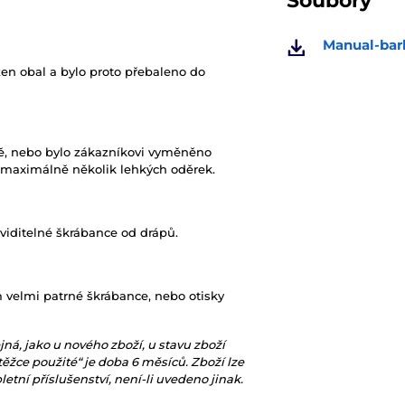
Soubory
Manual-bar
zen obal a bylo proto přebaleno do
ně, nebo bylo zákazníkovi vyměněno
 maximálně několik lehkých oděrek.
 viditelné škrábance od drápů.
m velmi patrné škrábance, nebo otisky
jná, jako u nového zboží, u stavu zboží
těžce použité“ je doba 6 měsíců. Zboží lze
tní příslušenství, není-li uvedeno jinak.