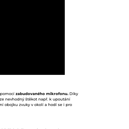
í pomocí
zabudovaného mikrofonu.
Díky
ouze nevhodný štěkot např. k upoutání
í obojku zvuky v okolí a hodí se i pro