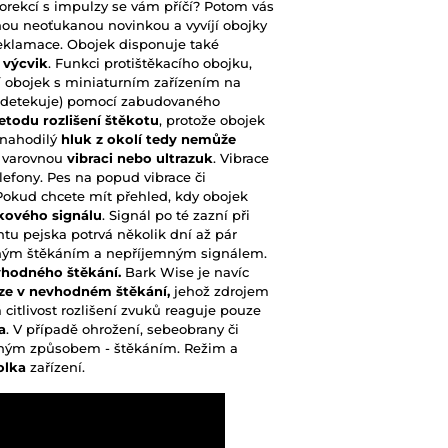
korekcí s impulzy se vám příčí? Potom vás
dnou neoťukanou novinkou a vyvíjí obojky
reklamace. Obojek disponuje také
 výcvik
. Funkci protištěkacího obojku,
sí obojek s miniaturním zařízením na
 (detekuje) pomocí zabudovaného
etodu rozlišení štěkotu
, protože obojek
 nahodilý
hluk z okolí tedy nemůže
d varovnou
vibraci nebo ultrazuk
. Vibrace
elefony. Pes na popud vibrace či
 .Pokud chcete mít přehled, kdy obojek
ukového signálu
. Signál po té zazní při
ntu pejska potrvá několik dní až pár
dným štěkáním a nepříjemným signálem.
vhodného štěkání.
Bark Wise je navíc
uze v nevhodném štěkání,
jehož zdrojem
citlivost rozlišení zvuků reaguje pouze
a
. V případě ohrožení, sebeobrany či
eným způsobem - štěkáním. Režim a
olka
zařízení.