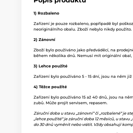
Popis produktu
1) Rozbaleno
Zařízení je pouze rozbaleno, popřípadě byl poško
neoriginálního obalu. Zboží nebylo nikdy použito.
2) Zánovní
Zboží bylo používáno jako předváděcí, na prodej
během několika dnů. Nemusí mít originální obal,
3) Lehce použité
Zařízení bylo používáno 5 - 15 dní, jsou na něm již
4) Těžce použité
Zařízení bylo používáno 15 až 40 dnů, jsou na ně
zubů. Může projít servisem, repasem.
Záruční doba u stavu „zánovní“ či „rozbalené“ je ste
„lehce použité“ je záruční doba 12 měsíců, u stavu „
do 30 dnů vyměnit nebo vrátit. Vždy obsahují komple