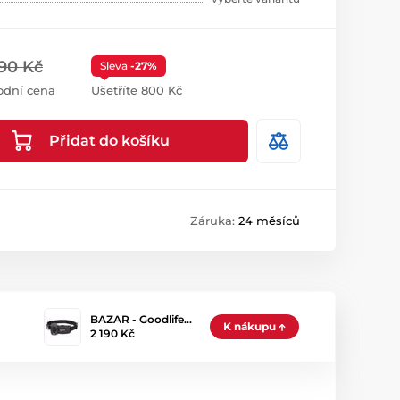
90 Kč
Sleva
-27%
odní cena
Ušetříte 800 Kč
Přidat do košíku
Záruka:
24 měsíců
BAZAR - Goodlife…
K nákupu
2 190 Kč