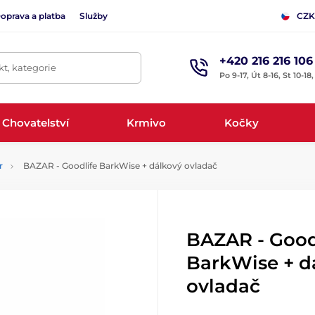
oprava a platba
Služby
CZK
+420 216 216 106
t, kategorie
Po 9-17, Út 8-16, St 10-18
Chovatelství
Krmivo
Kočky
r
BAZAR - Goodlife BarkWise + dálkový ovladač
BAZAR - Good
BarkWise + d
ovladač