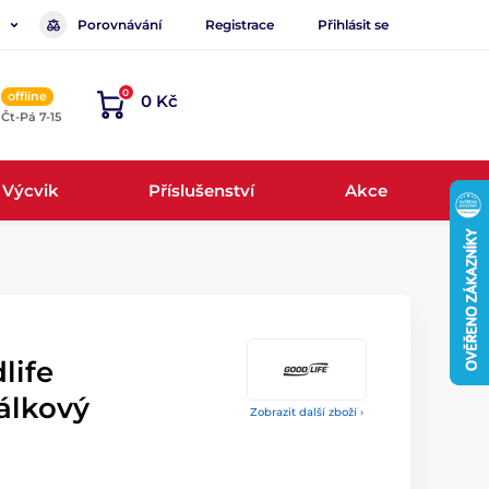
Porovnávání
Registrace
Přihlásit se
0
offline
0 Kč
, Čt-Pá 7-15
Výcvik
Příslušenství
Akce
life
álkový
Zobrazit další zboží ›