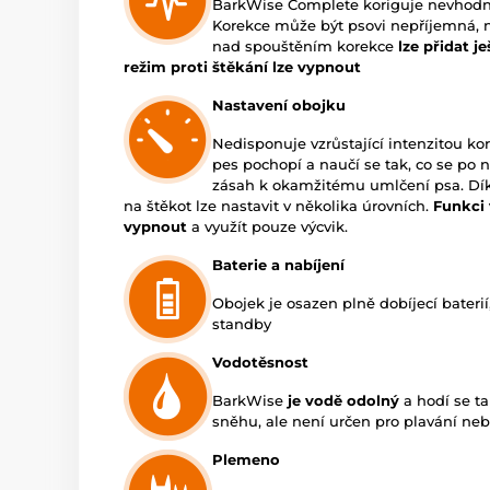
BarkWise Complete koriguje nevhodné
Korekce může být psovi nepříjemná, ne
nad spouštěním korekce
lze přidat j
režim proti štěkání lze vypnout
Nastavení obojku
Nedisponuje vzrůstající intenzitou ko
pes pochopí a naučí se tak, co se po 
zásah k okamžitému umlčení psa. Dí
na štěkot lze nastavit v několika úrovních.
Funkci 
vypnout
a využít pouze výcvik.
Baterie a nabíjení
Obojek je osazen plně dobíjecí baterií
standby
Vodotěsnost
BarkWise
je vodě odolný
a hodí se t
sněhu, ale není určen pro plavání neb
Plemeno