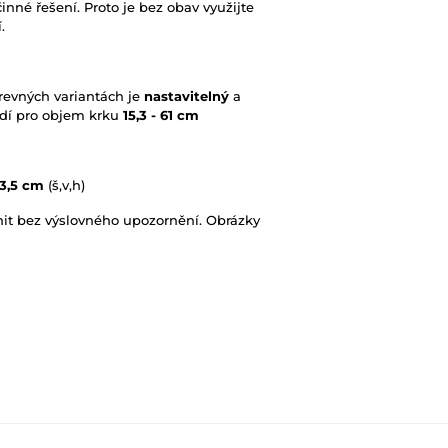
nné řešení. Proto je bez obav využijte
í.
revných variantách je
nastavitelný
a
Sedí pro objem krku
15,3 - 61 cm
 3,5 cm
(š,v,h)
it bez výslovného upozornění. Obrázky