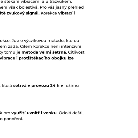
 štěkání vibracemi a ultrazvukem
.
ní však bolestivá. Pro váš jasný přehled
eště zvukový signál.
Korekce
vibrací i
rekce. Jde o výcvikovou metodu, kterou
něm žádá. Cílem korekce není intenzivní
ky tomu je
metoda velmi šetrná.
Citlivost
vibrace i protištěkacího obojku lze
, která
setrvá v provozu 24 h v
režimu
ak pro
využití uvnitř i venku
. Odolá dešti,
o ponoření.