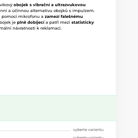
vikový
obojek s vibrační a ultrazvukovou
ní a účinnou alternativu obojků s impulzem.
a pomocí mikrofonu a
zamezí falešnému
bojek je
plně dobíjecí
a patří mezi
statisticky
mální návratností k reklamaci.
vyberte variantu
vyberte variantu