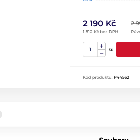
2 190 Kč
2 9
1 810 Kč bez DPH
Pův
ks
Kód produktu:
P44562