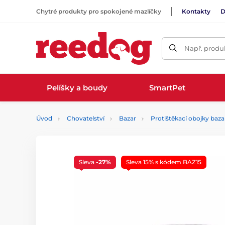
Chytré produkty pro spokojené mazlíčky
Kontakty
D
Např. produk
Pelíšky a boudy
SmartPet
Úvod
Chovatelství
Bazar
Protištěkací obojky baza
Sleva
-27%
Sleva 15% s kódem BAZ15