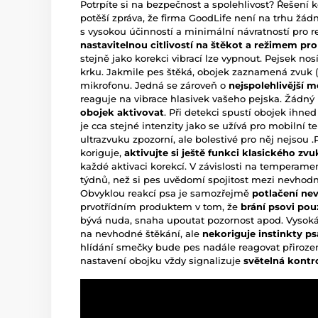
Potrpíte si na bezpečnost a spolehlivost? Řešení 
potěší zpráva, že firma GoodLife není na trhu žá
s vysokou účinností a minimální návratností pro 
nastavitelnou citlivostí na štěkot a režimem pro
stejně jako korekci vibrací lze vypnout. Pejsek no
krku. Jakmile pes štěká, obojek zaznamená zvuk
mikrofonu. Jedná se zároveň o
nejspolehlivější m
reaguje na vibrace hlasivek vašeho pejska. Žádný
obojek aktivovat
. Při detekci spustí obojek ihne
je cca stejné intenzity jako se užívá pro mobilní t
ultrazvuku zpozorní, ale bolestivé pro něj nejsou
koriguje,
aktivujte si ještě funkci klasického zv
každé aktivaci korekcí. V závislosti na temperame
týdnů, než si pes uvědomí spojitost mezi nevho
Obvyklou reakcí psa je samozřejmě
potlačení ne
prvotřídním produktem v tom, že
brání psovi po
bývá nuda, snaha upoutat pozornost apod. Vysoká 
na nevhodné štěkání, ale
nekoriguje instinkty ps
hlídání smečky bude pes nadále reagovat přiroz
nastavení obojku vždy signalizuje
světelná kontr