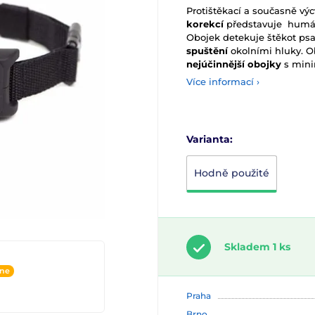
Protištěkací a současně výc
korekcí
představuje humán
Obojek detekuje štěkot ps
spuštění
okolními hluky. O
nejúčinnější obojky
s mini
Více informací ›
Varianta:
Hodně použité
Skladem 1 ks
ine
Praha
Brno