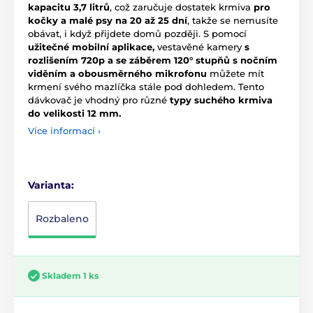
kapacitu 3,7 litrů
, což zaručuje dostatek krmiva
pro
kočky a malé psy na 20 až 25 dní
, takže se nemusíte
obávat, i když přijdete domů později. S pomocí
užitečné mobilní aplikace,
vestavěné kamery
s
rozlišením 720p a
se záběrem 120° stupňů s nočním
viděním a obousměrného mikrofonu
můžete mít
krmení svého mazlíčka stále pod dohledem. Tento
dávkovač je vhodný pro různé
typy suchého krmiva
do velikosti 12 mm.
Více informací ›
Varianta:
Rozbaleno
Skladem 1 ks