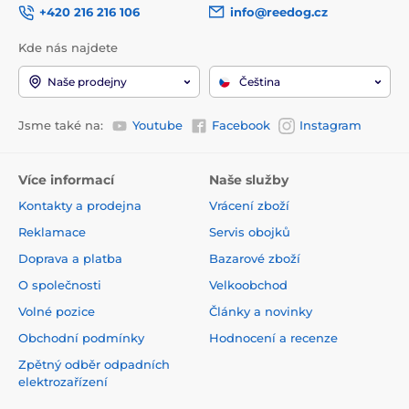
+420 216 216 106
info@reedog.cz
Chytré řešení pro každého
Kde nás najdete
Vestavěné
chytré senzory neustále zjišťují zůstatek
potravin
. Na nedostatek krmiva vás upozorní
Naše prodejny
Čeština
červenou LED diodou. Aplikace a chytré notifikace
budou pracovat souběžně a upozorní vás, aby jste
doplnili krmivo. Mobilní aplikace vám umožňuje
Jsme také na:
Youtube
Facebook
Instagram
sledovat stav krmiva odkudkoli a zajišťuje, že nikdy
nezmeškáte žádné důležité upozornění. Ať už jste
doma nebo na cestách, budete vždy vědět, kdy je
Více informací
Naše služby
potřeba doplnit zásobník. Tato kombinace senzorů a
Kontakty a prodejna
Vrácení zboží
chytré aplikace poskytuje
maximální pohodlí a
spolehlivost
, takže se můžete soustředit na jiné věci s
Reklamace
Servis obojků
vědomím, že je o vašeho mazlíčka dobře postaráno.
Doprava a platba
Bazarové zboží
O společnosti
Velkoobchod
Volné pozice
Články a novinky
Obchodní podmínky
Hodnocení a recenze
Zpětný odběr odpadních
elektrozařízení