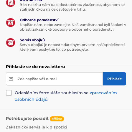
9 let na trhu nám dalo dostatečnou zkušenost, abychom se
místě
stali jedničkou na celosvětovém trhu.
Senzor vám
hlásí nedostatek krmiva
Odborné poradenství
Napište nám, nebo zavolejte. Naši zaměstnanci byli školeni v
oblasti zákaznické podpory a odborného poradenství.
Servis obojků
Servis obojků je nepostradatelným prvkem naší společnosti,
který vám poskytne to, co potřebujete.
Přihlaste se do newsletteru
Zde napište váš e-mail
Přihlásit
Odesláním formuláře souhlasím se
zpracováním
osobních údajů
.
Potřebujete poradit
offline
Zákaznický servis je k dispozici