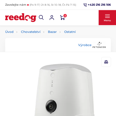
+420 216 216 106
Zavolejte nám
(Po 9-17, Út 8-16, St 10-18, Čt-Pá 7-15)
0
Menu
Úvod
Chovatelství
Bazar
Ostatní
Výrobce