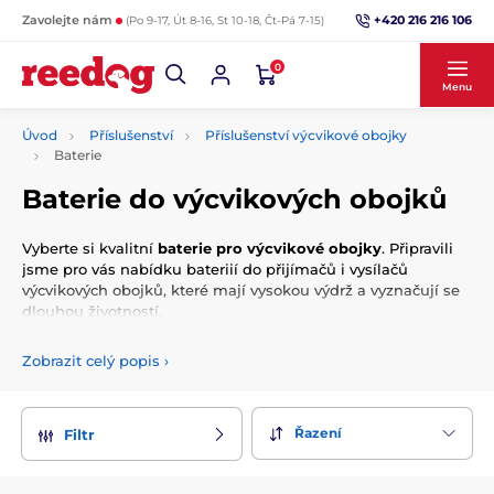
+420 216 216 106
Zavolejte nám
(Po 9-17, Út 8-16, St 10-18, Čt-Pá 7-15)
0
Menu
Úvod
Příslušenství
Příslušenství výcvikové obojky
Baterie
Baterie do výcvikových obojků
Vyberte si kvalitní
baterie pro výcvikové obojky
. Připravili
jsme pro vás nabídku bateriií do přijímačů i vysílačů
výcvikových obojků, které mají vysokou výdrž a vyznačují se
dlouhou životností.
Zobrazit celý popis
›
Řazení
Filtr