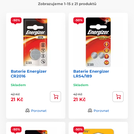
Zobrazujeme 1-15 z 21 produktů
-50%
-50%
Baterie Energizer
Baterie Energizer
CR2016
LR54/189
Skladem
Skladem
42 Kč
42 Kč
21 Kč
21 Kč
Porovnat
Porovnat
-50%
-50%