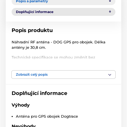
Popis a parametry
Doplňující informace
Popis produktu
Náhradní RF anténa - DOG GPS pro obojek. Délka
antény je 30,8 cm.
Technické specifikace se mohou změnit bez
výslovného upozornění. Obrázky mají pouze
ilustrativní charakter.
Zobrazit celý popis
Produkt je zařazen v kategoriích
Doplňující informace
Příslušenství GPS obojky
Antény
Výhody
Anténa pro GPS obojek Dogtrace
Nevýhody