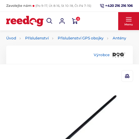
+420 216 216 106
Zavolejte nám
(Po 9-17, Út 8-16, St 10-18, Čt-Pá 7-15)
0
Menu
Úvod
Příslušenství
Příslušenství GPS obojky
Antény
Výrobce