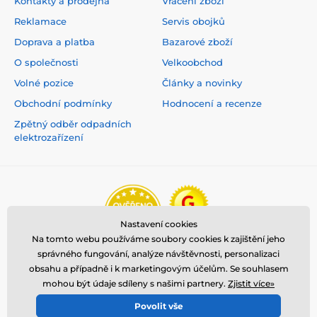
Kontakty a prodejna
Vrácení zboží
Reklamace
Servis obojků
Doprava a platba
Bazarové zboží
O společnosti
Velkoobchod
Volné pozice
Články a novinky
Obchodní podmínky
Hodnocení a recenze
Zpětný odběr odpadních
elektrozařízení
Nastavení cookies
Na tomto webu používáme soubory cookies k zajištění jeho
správného fungování, analýze návštěvnosti, personalizaci
obsahu a případně i k marketingovým účelům. Se souhlasem
mohou být údaje sdíleny s našimi partnery.
Zjistit více»
Povolit vše
© 2026 www.reedog.cz ⦁ E-shop vytvořila
SIMPLIA.cz