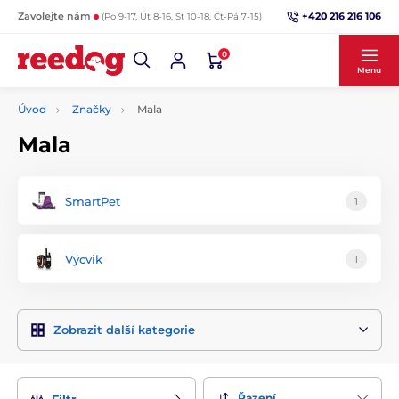
+420 216 216 106
Zavolejte nám
(Po 9-17, Út 8-16, St 10-18, Čt-Pá 7-15)
0
Menu
Úvod
Značky
Mala
Mala
SmartPet
1
Výcvik
1
Zobrazit další kategorie
Řazení
Filtr