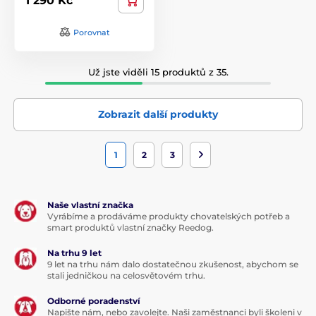
1 290 Kč
Porovnat
Už jste viděli 15 produktů z 35.
Zobrazit další produkty
1
2
3
Naše vlastní značka
Vyrábíme a prodáváme produkty chovatelských potřeb a
smart produktů vlastní značky Reedog.
Na trhu 9 let
9 let na trhu nám dalo dostatečnou zkušenost, abychom se
stali jedničkou na celosvětovém trhu.
Odborné poradenství
Napište nám, nebo zavolejte. Naši zaměstnanci byli školeni v