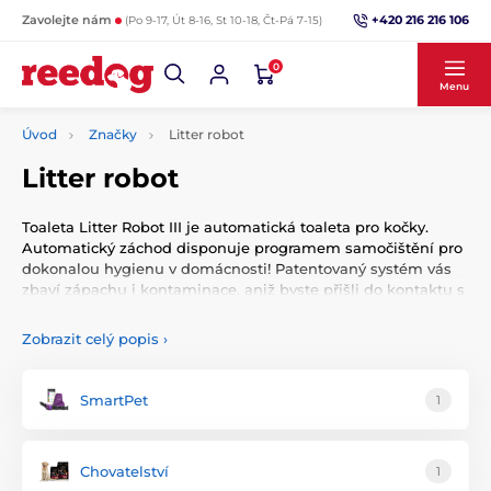
+420 216 216 106
Zavolejte nám
(Po 9-17, Út 8-16, St 10-18, Čt-Pá 7-15)
0
Menu
Úvod
Značky
Litter robot
Litter robot
Toaleta Litter Robot III je automatická toaleta pro kočky.
Automatický záchod disponuje programem samočištění pro
dokonalou hygienu v domácnosti! Patentovaný systém vás
zbaví zápachu i kontaminace, aniž byste přišli do kontaktu s
použitým stelivem.
Zobrazit celý popis
›
SmartPet
1
Chovatelství
1