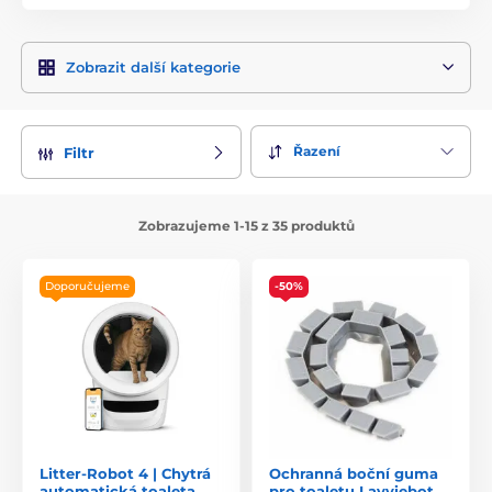
Zobrazit další kategorie
Řazení
Filtr
Zobrazujeme 1-15 z 35 produktů
Doporučujeme
-50%
Litter-Robot 4 | Chytrá
Ochranná boční guma
automatická toaleta
pro toaletu Lavviebot