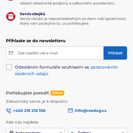
oblasti zákaznické podpory a odborného poradenství.
Servis obojků
Servis obojků je nepostradatelným prvkem naší společnosti,
který vám poskytne to, co potřebujete.
Přihlaste se do newsletteru
Zde napište váš e-mail
Přihlásit
Odesláním formuláře souhlasím se
zpracováním
osobních údajů
.
Potřebujete poradit
offline
Zákaznický servis je k dispozici
+420 216 216 106
info@reedog.cz
Kde nás najdete
Naše prodejny
Čeština