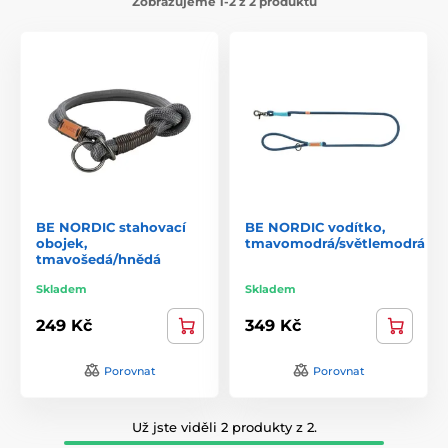
Zobrazujeme 1-2 z 2 produktů
BE NORDIC stahovací
BE NORDIC vodítko,
obojek,
tmavomodrá/světlemodrá
tmavošedá/hnědá
Skladem
Skladem
249 Kč
349 Kč
Porovnat
Porovnat
Už jste viděli 2 produkty z 2.