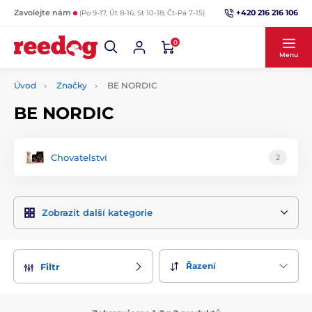
+420 216 216 106
Zavolejte nám
(Po 9-17, Út 8-16, St 10-18, Čt-Pá 7-15)
0
Menu
Úvod
Značky
BE NORDIC
BE NORDIC
Chovatelství
2
Zobrazit další kategorie
Řazení
Filtr