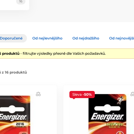
16
Doporučené
Od nejlevnějšího
Od nejdražšího
Od nejnovějš
16 produktů
- filtrujte výsledky přesně dle Vašich požadavků.
 z 16 produktů
Sleva
-50%