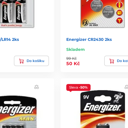
/LR14 2ks
Energizer CR2430 2ks
Skladem
99 Kč
Do košíku
Do ko
50 Kč
Sleva
-50%