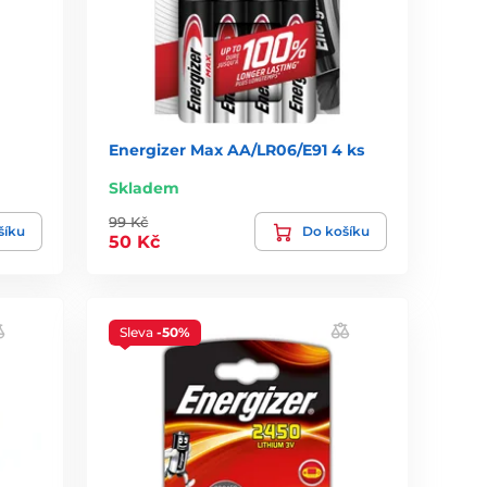
Energizer Max AA/LR06/E91 4 ks
Skladem
99 Kč
šíku
Do košíku
50 Kč
Sleva
-50%