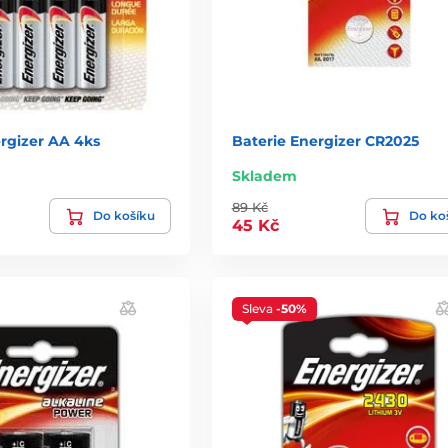
rgizer AA 4ks
Baterie Energizer CR2025
Skladem
89 Kč
Do košíku
Do ko
45 Kč
Sleva
-50%