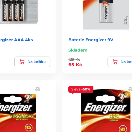
ergizer AAA 4ks
Baterie Energizer 9V
Skladem
129 Kč
Do košíku
Do ko
65 Kč
Sleva
-50%