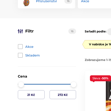
Příslušenství
Akce
16
Filtr
16
Seřadit podle:
V nabídce je 
Akce
Skladem
Zobrazujeme 1-15
Cena
Sleva
-50%