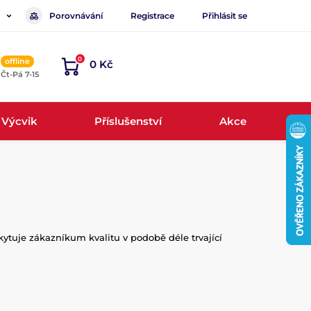
Porovnávání
Registrace
Přihlásit se
0
offline
0 Kč
, Čt-Pá 7-15
Výcvik
Příslušenství
Akce
kytuje zákazníkum kvalitu v podobě déle trvající