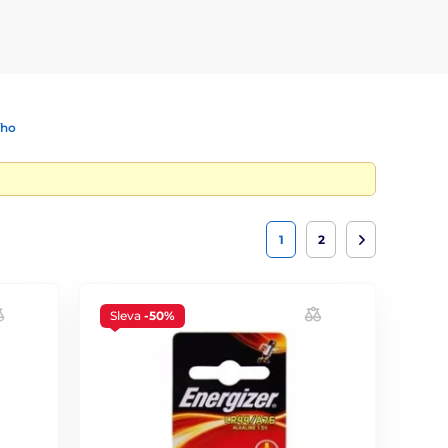
ího
1
2
Sleva
-50%