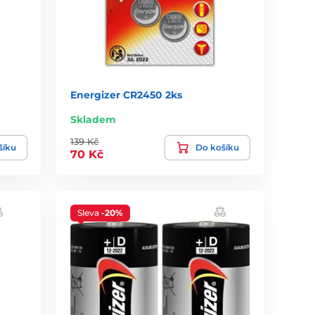
Energizer CR2450 2ks
Skladem
139 Kč
šíku
Do košíku
70 Kč
Sleva
-20%