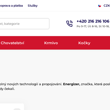
oprava a platba
Služby
CZK
+420 216 216 106
t, kategorie
Po 9-17, Út 8-16, St 10-18
Chovatelství
Krmivo
Kočky
plný nových technologií a propojování.
Energizer,
značka, která pos
dy čekali.