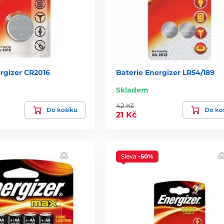
rgizer CR2016
Baterie Energizer LR54/189
Skladem
42 Kč
Do košíku
Do ko
21 Kč
Sleva
-50%