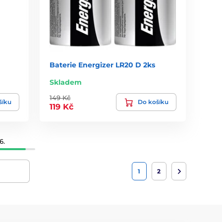
Baterie Energizer LR20 D 2ks
Skladem
149 Kč
šíku
Do košíku
119 Kč
6.
1
2