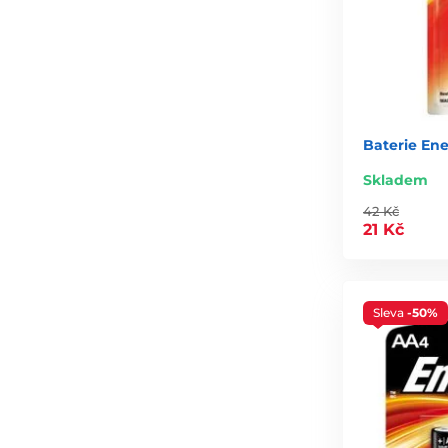
Baterie Ene
Skladem
42 Kč
21 Kč
Sleva
-50%