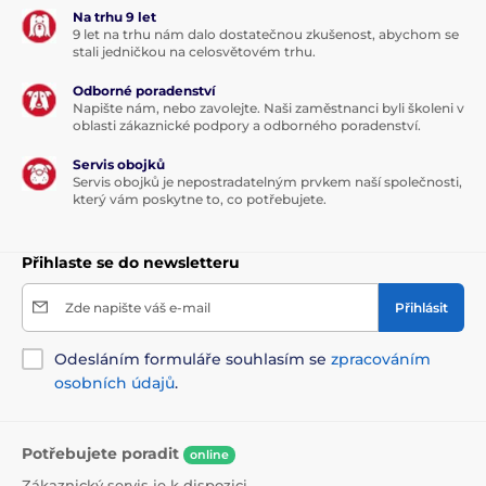
Na trhu 9 let
9 let na trhu nám dalo dostatečnou zkušenost, abychom se
stali jedničkou na celosvětovém trhu.
Odborné poradenství
Napište nám, nebo zavolejte. Naši zaměstnanci byli školeni v
oblasti zákaznické podpory a odborného poradenství.
Servis obojků
Servis obojků je nepostradatelným prvkem naší společnosti,
který vám poskytne to, co potřebujete.
Přihlaste se do newsletteru
Zde napište váš e-mail
Přihlásit
Odesláním formuláře souhlasím se
zpracováním
osobních údajů
.
Potřebujete poradit
online
Zákaznický servis je k dispozici