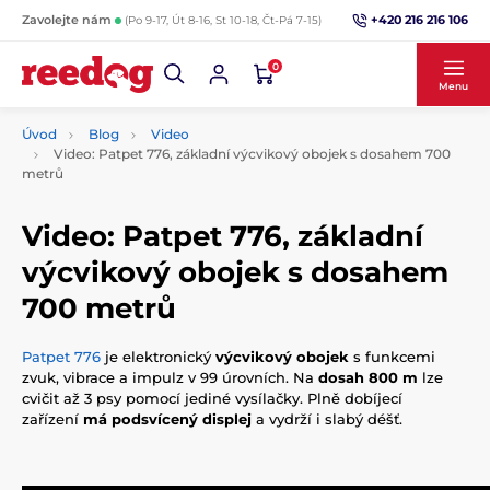
+420 216 216 106
Zavolejte nám
(Po 9-17, Út 8-16, St 10-18, Čt-Pá 7-15)
0
Menu
Úvod
Blog
Video
Video: Patpet 776, základní výcvikový obojek s dosahem 700
metrů
Video: Patpet 776, základní
výcvikový obojek s dosahem
700 metrů
Patpet 776
je elektronický
výcvikový obojek
s funkcemi
zvuk, vibrace a impulz v 99 úrovních. Na
dosah 800 m
lze
cvičit až 3 psy pomocí jediné vysílačky. Plně dobíjecí
zařízení
má podsvícený displej
a vydrží i slabý déšť.