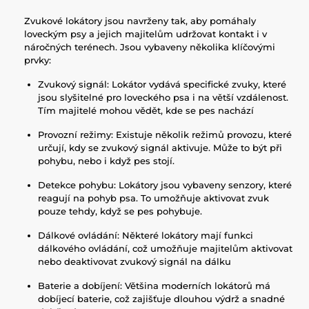
Zvukové lokátory jsou navrženy tak, aby pomáhaly
loveckým psy a jejich majitelům udržovat kontakt i v
náročných terénech. Jsou vybaveny několika klíčovými
prvky:
Zvukový signál: Lokátor vydává specifické zvuky, které
jsou slyšitelné pro loveckého psa i na větší vzdálenost.
Tím majitelé mohou vědět, kde se pes nachází
Provozní režimy: Existuje několik režimů provozu, které
určují, kdy se zvukový signál aktivuje. Může to být při
pohybu, nebo i když pes stojí.
Detekce pohybu: Lokátory jsou vybaveny senzory, které
reagují na pohyb psa. To umožňuje aktivovat zvuk
pouze tehdy, když se pes pohybuje.
Dálkové ovládání: Některé lokátory mají funkci
dálkového ovládání, což umožňuje majitelům aktivovat
nebo deaktivovat zvukový signál na dálku
Baterie a dobíjení: Většina moderních lokátorů má
dobíjecí baterie, což zajišťuje dlouhou výdrž a snadné