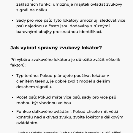
základních funkcí umožňuje majiteli ovládat zvukový
signál na dálku.
Sady pro více psů: Tyto lokátory umožňují sledovat více
psů najednou a často jsou dodávány s různými
barevnými obojky pro snadnou identifikaci.
Jak vybrat správný zvukový lokátor?
Při výběru zvukového lokátoru je důležité zvážit několik
faktorů:
Typ terénu: Pokud plánujete používat lokátor v
členitém terénu, je dobré zvolit model s delším
dosahem signálu.
Počet psů: Pokud máte více psů, sady pro více psů
mohou být vhodnou volbou
Funkce dálkového ovládání: Pokud chcete mít větší
kontrolu nad aktivací zvuku, zvolte lokátor s dálkovým
ovládáním.
Doba výdrže baterie: Doba výdrže baterie je důležitá,