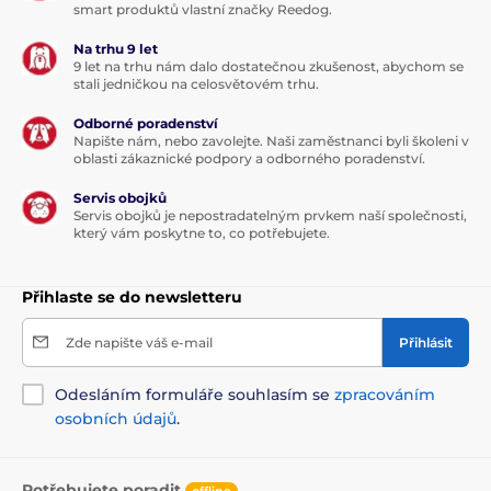
smart produktů vlastní značky Reedog.
Na trhu 9 let
9 let na trhu nám dalo dostatečnou zkušenost, abychom se
stali jedničkou na celosvětovém trhu.
Odborné poradenství
Napište nám, nebo zavolejte. Naši zaměstnanci byli školeni v
oblasti zákaznické podpory a odborného poradenství.
Servis obojků
Servis obojků je nepostradatelným prvkem naší společnosti,
který vám poskytne to, co potřebujete.
Přihlaste se do newsletteru
Zde napište váš e-mail
Přihlásit
Odesláním formuláře souhlasím se
zpracováním
osobních údajů
.
Potřebujete poradit
offline