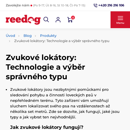
+420 216 216 106
Zavolejte nám
(Po 9-17, Út 8-16, St 10-18, Čt-Pá 7-15)
0
Menu
Úvod
Blog
Produkty
Zvukové lokátory: Technologie a výběr správného typu
Zvukové lokátory:
Technologie a výběr
správného typu
Zvukové lokátory jsou nezbytnými pomůckami pro
sledování pohybu a činnosti loveckých psů v
nepřehledném terénu. Tyto zařízení vám umožňují
sluchem lokalizovat svého psa na vzdálenostech až
několika set metrů. Zde se dozvíte, jak fungují, jaké jsou
typy a jak vybrat ten nejvhodnější.
Jak zvukové lokátory fungují?