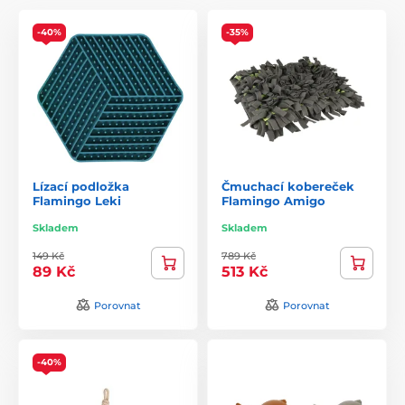
-40%
-35%
Lízací podložka
Čmuchací kobereček
Flamingo Leki
Flamingo Amigo
Skladem
Skladem
149 Kč
789 Kč
89 Kč
513 Kč
Porovnat
Porovnat
-40%