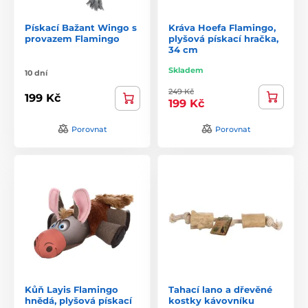
Pískací Bažant Wingo s
Kráva Hoefa Flamingo,
provazem Flamingo
plyšová pískací hračka,
34 cm
Skladem
10 dní
249 Kč
199 Kč
199 Kč
Porovnat
Porovnat
Kůň Layis Flamingo
Tahací lano a dřevěné
hnědá, plyšová pískací
kostky kávovníku